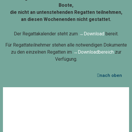
Boote,
die nicht an untenstehenden Regatten teilnehmen,
an diesen Wochenenden nicht gestattet.
Der Regattakalender steht zum
→Download
bereit.
Für Regattateilnehmer stehen alle notwendigen Dokumente
zu den einzelnen Regatten im
→Downloadbereich
zur
Verfügung.
nach oben